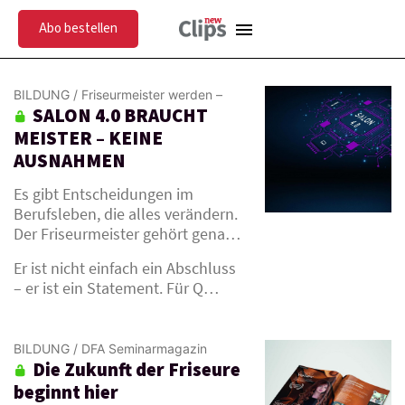
Abo bestellen
menu
BILDUNG
/
Friseurmeister werden –
SALON 4.0 BRAUCHT
und die eigene Zukunft auf ein neues
L
Level heben
MEISTER – KEINE
AUSNAHMEN
Es gibt Entscheidungen im
Berufsleben, die alles verändern.
Der Friseurmeister gehört genau
dazu.
Er ist nicht einfach ein Abschluss
– er ist ein Statement. Für Q…
BILDUNG
/
DFA Seminarmagazin
Die Zukunft der Friseure
Herbst-Edition 2026 –
L
beginnt hier