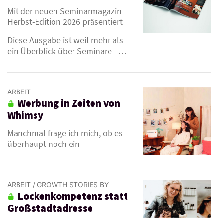
Mit der neuen Seminarmagazin
Herbst-Edition 2026 präsentiert
die Deutsche Friseurakademie
Diese Ausgabe ist weit mehr als
erneut ein Bildungsformat, das
ein Überblick über Seminare –…
Maßstäbe setzt.
ARBEIT
Werbung in Zeiten von
L
Whimsy
Manchmal frage ich mich, ob es
überhaupt noch ein
allgemeingültiges Thema gibt,
über das man in der Werbung
schreiben kann. Ist nicht die
ARBEIT
/
GROWTH STORIES BY
wichtigste Werbung heute die für
Lockenkompetenz statt
NEWCLIPS & SETCARD-MAGAZIN.DE
Mitarbeiter? Ich habe lange
L
Großstadtadresse
darüber nachgedacht und dann